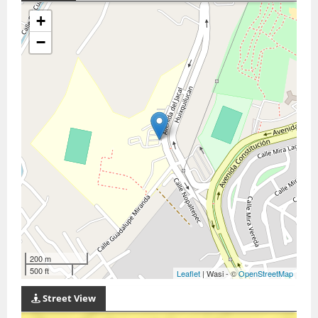
+
−
200 m
500 ft
Leaflet
| Wasi - ©
OpenStreetMap
Street View