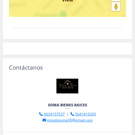
Contáctanos
SOMA BIENES RAICES
5634157537
|
5641419203
inmobisoma30@gmail.com