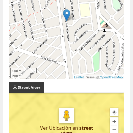
200 m
500 ft
Leaflet
| Wasi - ©
OpenStreetMap
Street View
Ver Ubicación
en
street
view