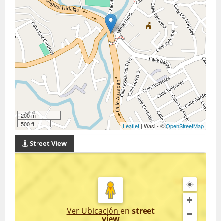
200 m
500 ft
Leaflet
| Wasi - ©
OpenStreetMap
Street View
Ver Ubicación
en
street
view