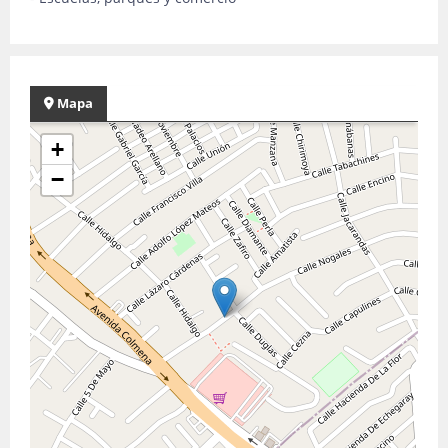
Mapa
+
−