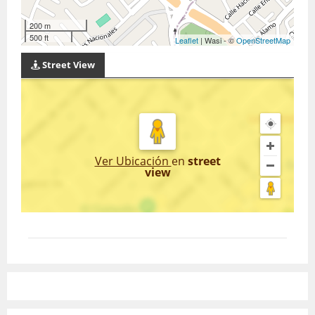
200 m
500 ft
Leaflet
| Wasi - ©
OpenStreetMap
Street View
Ver Ubicación
en
street
view