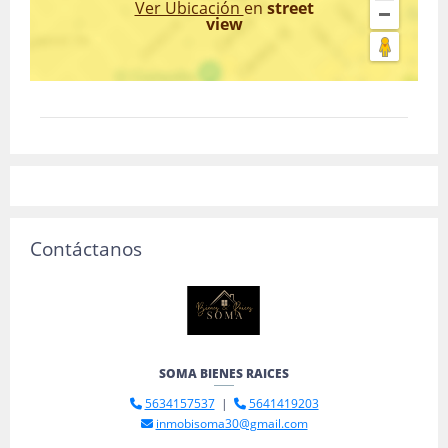
Ver Ubicación
en
street
view
Contáctanos
SOMA BIENES RAICES
5634157537
|
5641419203
inmobisoma30@gmail.com