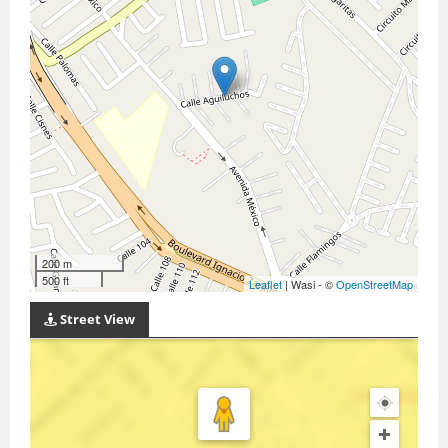
200 m
500 ft
Leaflet
| Wasi - ©
OpenStreetMap
Street View