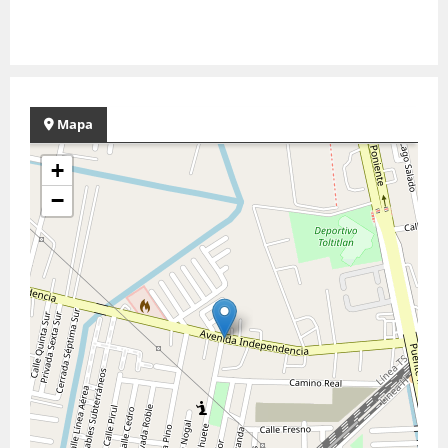
Mapa
+
−