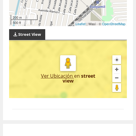
200 m
500 ft
Leaflet
| Wasi - ©
OpenStreetMap
Street View
Ver Ubicación
en
street
view