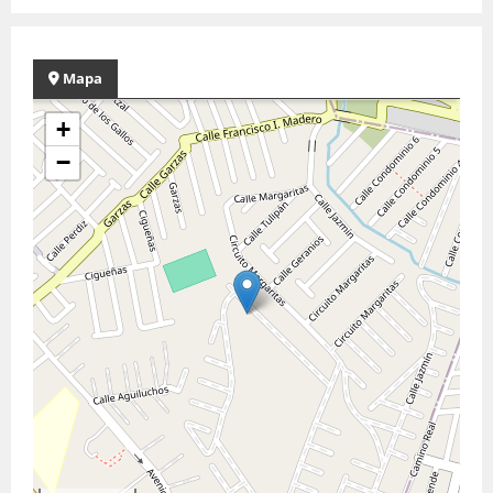
Mapa
+
−