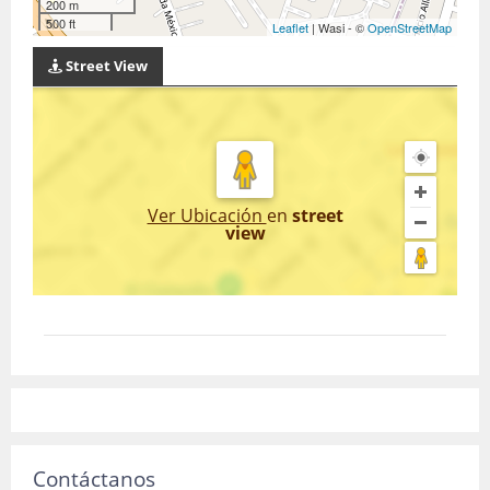
200 m
500 ft
Leaflet
| Wasi - ©
OpenStreetMap
Street View
Ver Ubicación
en
street
view
Contáctanos