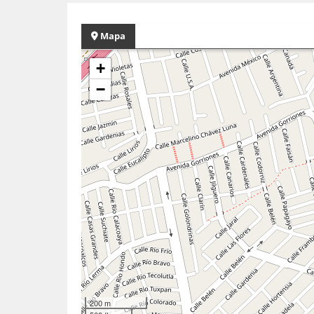
Mapa
+
−
200 m