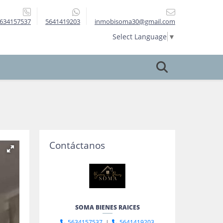
634157537
5641419203
inmobisoma30@gmail.com
Select Language
▼
Contáctanos
SOMA BIENES RAICES
5634157537
|
5641419203