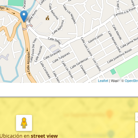
Leaflet
| Wasi - ©
OpenStr
 Ubicación
en
street view