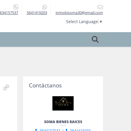
634157537
5641419203
inmobisoma30@gmail.com
Select Language
▼
Contáctanos
SOMA BIENES RAICES
5634157537
|
5641419203