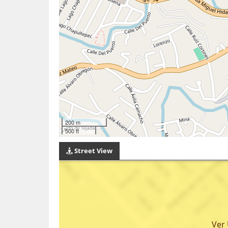
200 m
500 ft
Street View
Ver