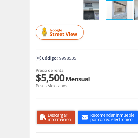
Google
Street View
Código
: 9998535
Precio de renta
$5,500
Mensual
Pesos Mexicanos
Descargar
Recomendar inmueble
información
por correo electrónico