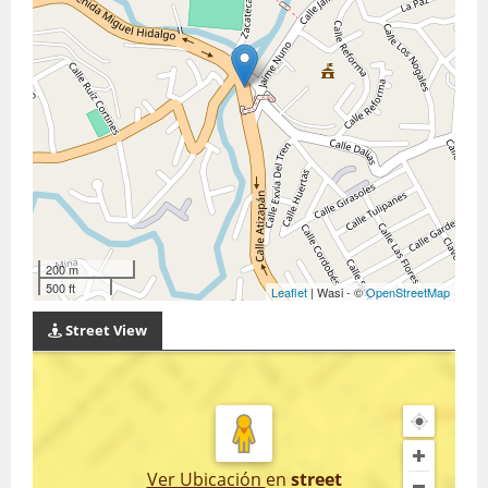
200 m
500 ft
Leaflet
| Wasi - ©
OpenStreetMap
Street View
Ver Ubicación
en
street