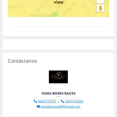
view
Contáctanos
SOMA BIENES RAICES
5634157537
|
5641419203
inmobisoma30@gmail.com